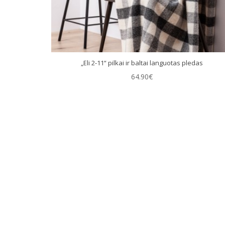
„Eli 2-11“ pilkai ir baltai languotas pledas
64.90€