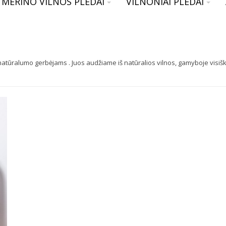
MERINO VILNOS PLEDAI
VILNONIAI PLEDAI
ir natūralumo gerbėjams . Juos audžiame iš natūralios vilnos, gamyboje vis