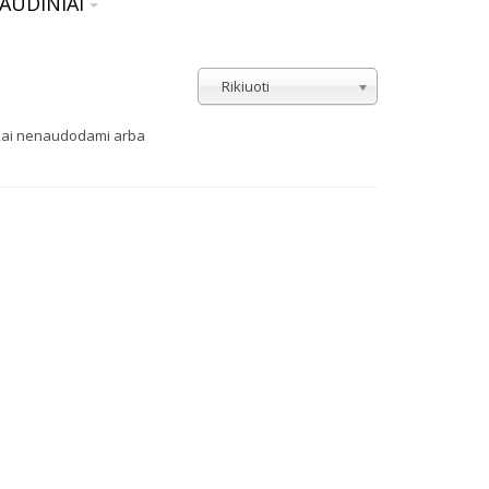
AUDINIAI
Rikiuoti
iškai nenaudodami arba