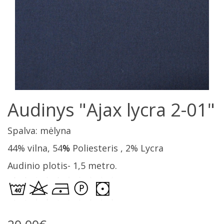
Audinys "Ajax lycra 2-01"
Spalva: mėlyna
44% vilna, 54
%
Poliesteris , 2
% Lycra
Audinio plotis- 1,5 metro.